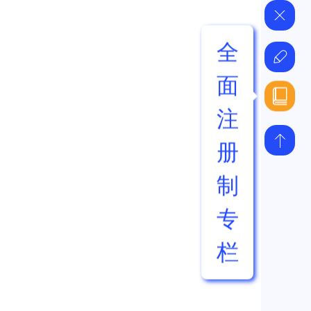
全
面
注
册
制
专
栏