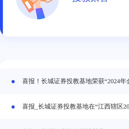
喜报！长城证券投教基地荣获“2024
喜报_长城证券投教基地在“江西辖区2